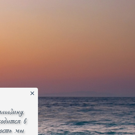
Избранное 0
Сравнение 0
ь по
популярности
цене
новизне
6
7
8
»
агазину.
одится в
ность мы