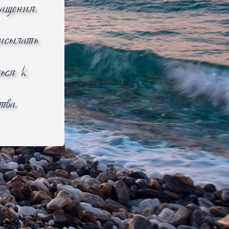
ращения.
рисылать
ься к
Справедливые цены
тва.
 (343) 288-2-876, г. Екатеринбург
 35А, корпус Щ, 2 этаж, офис 214
© 2012–2026 bemart.ru