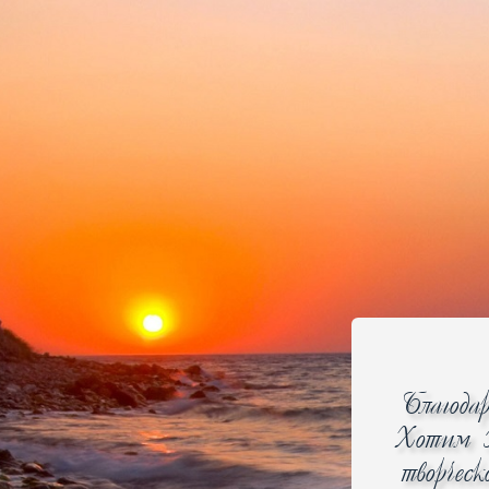
Ваш лучший выбор и надежный партнер
Главная
Каталог
Ак
Главная
»
Встраиваемая техника
»
Варочные
поверхности
СЕРИЯ "ДОМИНО"
Сортировать по
Названию
Цене
Нали
Отображать
Наличие
Заказ
Благода
Архив
Хотим В
Цена
творчес
от
до