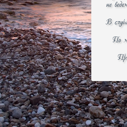
не веде
Расширенный поиск
В случ
Найти
По м
100% Товаров
сертифицировано
При
О компании
О нас
Контакты
Обратная связь
Политика конфиденциальност