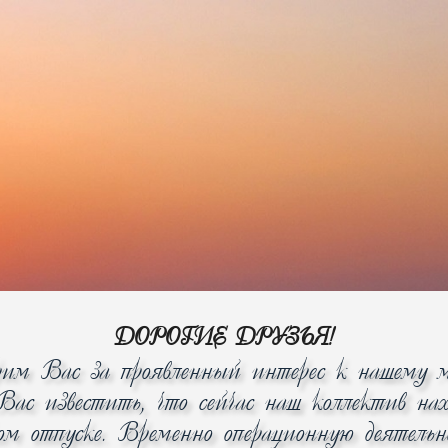
288-2-876
+7 (343)
Будни
Корзина 0
с 10:00 до 18:00
ции
Доставка
Оплата
Сервис
, вафельницы, сендвичницы, бутербродницы
Сортироват
ИЧНИЦЫ, БУТЕРБРОДНИЦЫ
чию
ДОРОГИЕ ДРУЗЬЯ!
рим Вас за проявленный интерес к нашему м
ас известить, что сейчас наш коллектив нах
ком отпуске. Временно операционную деятель