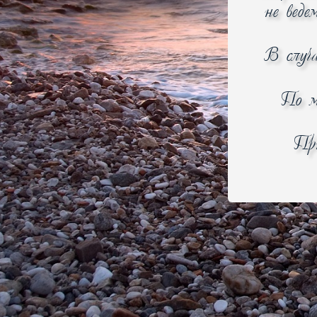
от
до
не веде
Найти
В случ
100% Товаров
По м
сертифицировано
При
О компании
О нас
Контакты
Обратная связь
Политика конфиденциальност