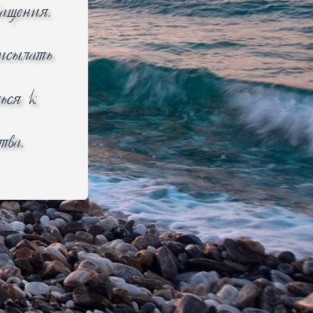
ращения.
рисылать
Справедливые цены
ься к
тва.
 (343) 288-2-876, г. Екатеринбург
 35А, корпус Щ, 2 этаж, офис 214
© 2012–2026 bemart.ru