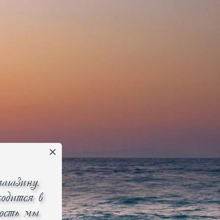
Избранное 0
Сравнение 0
ь по
популярности
цене
новизне
агазину.
одится в
ность мы