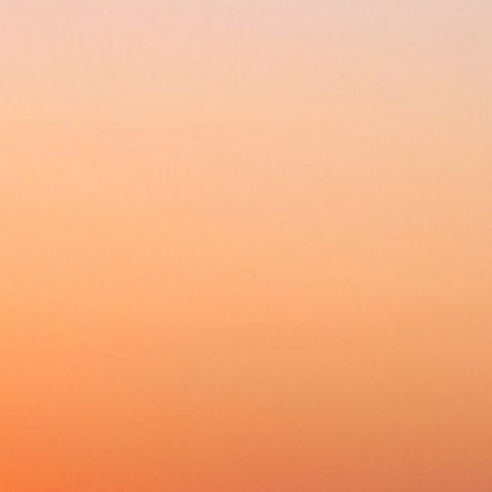
Ваш лучший выбор и надежный партнер
Главная
Каталог
Ак
Главная
»
Музыкальные товары
»
Звуковое 
»
Микрофоны
МИКРОФОНЫ ВОКАЛЬНЫЕ
Сортировать по
Названию
Цене
Нали
Отображать
Наличие
Заказ
Архив
Цена
от
до