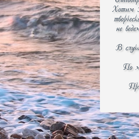
Благода
Хотим В
творчес
не веде
В случ
По м
При