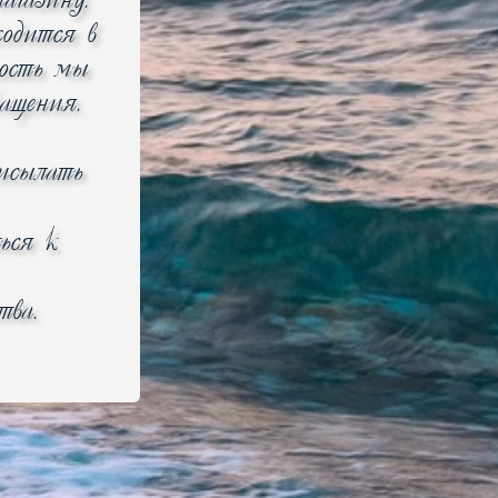
агазину.
Добавить к сравнению
одится в
Микрофон Volta DM-B57
ность мы
SW
ращения.
на заказ от 7 до 28 дней
3 490
p
рисылать
ься к
тва.
Добавить в корзину
Добавить к сравнению