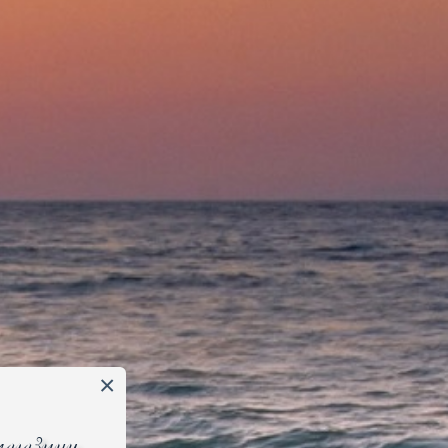
Добавить в корзину
Добавить к сравнению
н
Динамический микрофон
Sennheiser E 845
на заказ от 7 до 28 дней
11 690
p
Добавить в корзину