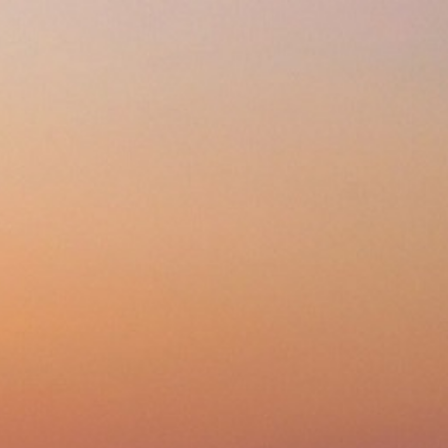
Избранное 0
Сравнение 0
ь по
популярности
цене
новизне
Конденсаторный
кардиоидный вокальный
микрофон AKG C5
на заказ от 7 до 28 дней
24 710
p