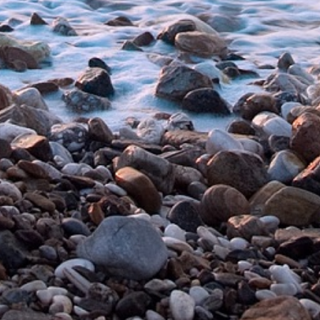
Добавить в корзину
Добавить в корзину
Добавить к сравнению
Добавить к сравнению
Покупкам в интернет-магазине
BEMART.RU
можно доверять!
Широкий выбор
Оперативная
доставка
все многообразие
бытовой техники и
электроники