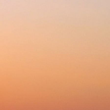
288-2-876
+7 (343)
Будни
Корзина 0
с 10:00 до 18:00
ции
Доставка
Оплата
Сервис
оборудование
»
Микрофоны и радиосистемы
Сортироват
Микрофон Lewitt
Вокальный
чию
MTP840DM
динамический
суперкардиоидный
на заказ от 7 до 28 дней
на заказ от 7 до 28 дней
микрофон AKG P5S
26 770
12 100
p
p
руб