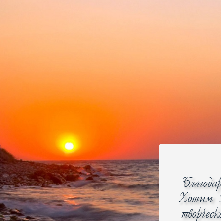
Ваш лучший выбор и надежный партнер
Главная
Каталог
Ак
Главная
»
Портативная электроника
СМАРТФОНЫ И КОММУНИКАТО
Сортировать по
Названию
Цене
Нали
Отображать
Наличие
Заказ
Благода
Архив
Хотим В
Цена
творчес
от
до