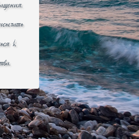
ращения.
рисылать
ься к
Справедливые цены
тва.
 (343) 288-2-876, г. Екатеринбург
 35А, корпус Щ, 2 этаж, офис 214
© 2012–2026 bemart.ru