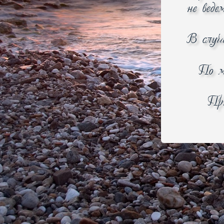
не веде
Расширенный поиск
В случ
Найти
По м
100% Товаров
сертифицировано
При
О компании
О нас
Контакты
Обратная связь
Политика конфиденциальност