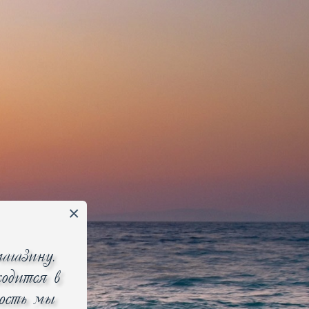
Избранное 0
Сравнение 0
ь по
популярности
цене
новизне
агазину.
одится в
ность мы