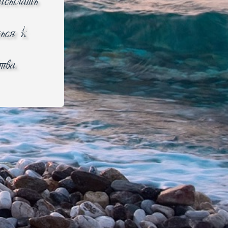
рисылать
ься к
тва.
 товара могут быть изменены производителем без
е на ошибки в сведениях, размещенных в
ьных сайтах производителей. Описание товара,