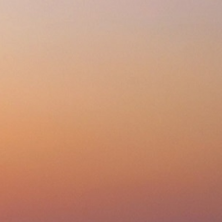
Избранное 0
Сравнение 0
Код товара: KBT.1181.0165261
Сравнить
360
p
400
p
дешевле?
6.08.2026 в 11:54
ата 30%