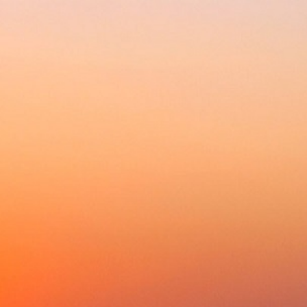
Ваш лучший выбор и надежный партнер
Главная
Каталог
Ак
Главная
»
Крупная бытовая техника
»
Кухон
КУХОННАЯ ПЛИТА ГАЗОВАЯ GEFES
Нашли дешевле?
Сделайте заказ, а ко
%