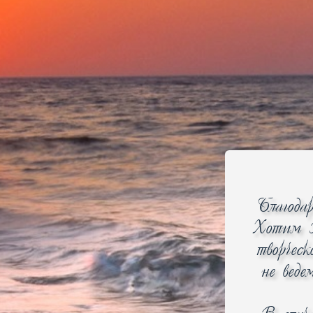
Этот товар часто 
Вытяжки
газовые конфорки
Благода
газовая духовка
эмалированная панель
Хотим В
ШхГхВ: 50x58.5x85 см
гриль
творчес
механическое управление
не веде