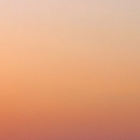
288-2-876
+7 (343)
Будни
Корзина 0
с 10:00 до 18:00
ции
Доставка
Оплата
Сервис
ные плиты
»
Газовые плиты
»
Газовые плиты Gefest
T 5100-04 БЕЛЫЙ
гда вам позвонит оператор, уточните, возможна ли дополнительная скидка.
Нравится
33 
29 
Почему 
Цена обновлена: 0
предопл