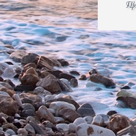
Размораживание
При
Очистка паром AquaClean
Освещение духовки
Характеристики остальные
STEPbake: пошаговое приготовление Да
Освещение духовки Освещение сверху
Внутренняя поверхность дверцы Съемный с
Откидные верхние нагреватели Нет
Вариогриль PerfectGrill Да
ExtraSteam Да
SuperSize: максимальная площадь приготов
Gratin Да
Оборудование
Направляющие 1 съемные направляющие
Противни:
Глубокий эмалированный противень
Мелкий эмалированный противень
Решетка 1 шт.
Термозонд для мяса Нет
Безопасность
Застекление дверцы 2 стекла + 1 термослой
Температура поверхности дверцы CompactD
Термоэлектрический предохранитель Да
Система охлаждения Динамическая система
Технические характеристики
Потребление электроэнергии (вентиляционны
Присоединительная мощность 3.5 кВт
Ширина 595 мм
Высота 595 мм
Глубина 564 мм