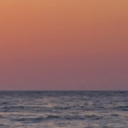
в корзину
оро
и с вами согласуют по
фону
ая доставка по Екатеринбургу
ленных районов
ый подъем до 1-го этажа
бязательно позвонит перед доставкой
 к самовывозу
емя уточнит менеджер
о потребуется предоплата до 100%
ная гарантия производителя, РосТест