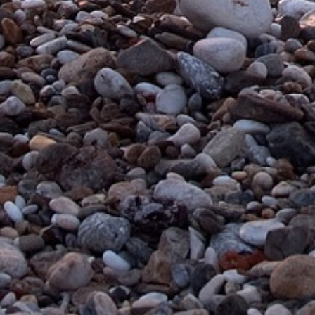
Макс. ширина ниши для встраивания 564 м
Мин. ширина ниши для встраивания 560 мм
Макс. высота ниши для встраивания 600 мм
Мин. высота ниши для встраивания 590 мм
Глубина (включая расстояние от стены) 550
Ширина в упаковке
Вес брутто 30.6 кг
Вес нетто 28.6 кг
Напряжение 220-240 B
Частота 50-60 Гц
Сообщите нам
Нашли ошибку? —
Информация о товаре и его технических характерист
предварительного уведомления с сохранением артику
общедоступных источниках. Если значения тех или и
информация о наличии, сроках поставки на нашем са
100% Товаров
сертифицировано
О компании