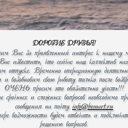
еская эмаль SilverMatte
ДОРОГИЕ ДРУЗЬЯ!
а
рим Вас за проявленный интерес к нашему м
C
ас известить, что сейчас наш коллектив нах
 см²
ком отпуске. Временно операционную деятель
матор с аналоговым дисплеем
м и возобновим свою работу только после возв
ключатели
ОЧЕНЬ просим это обязательно учесть!!!
та вентилятора
ае срочных и сложных вопросов необходимо п
@
сообщения на почту
info
bemart.ru
 с функцией пара
ере возможности будем отвечать и подключат
решению вопросов.
блюд