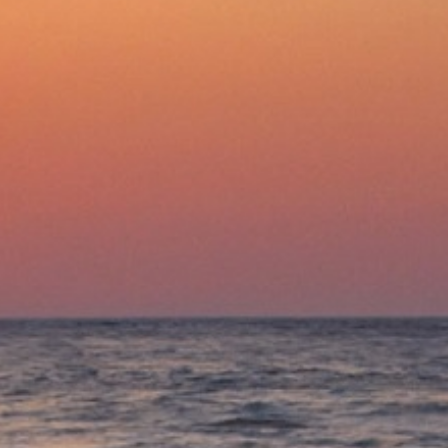
Добавить 
ск
дату и время доставк
теле
бесплатн
кроме уда
бесплатн
покупают в комплекте с
ные
Комбинированные
курьер о
варочные
поверхности
доступен
дату и вр
возможн
официаль