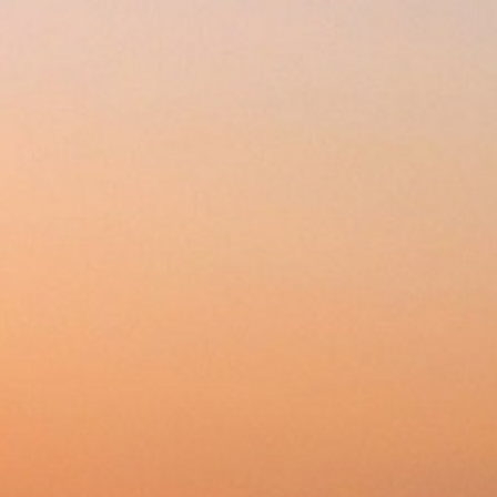
288-2-876
+7 (343)
Будни
Корзина 0
с 10:00 до 18:00
ции
Доставка
Оплата
Сервис
 шкафы
»
Духовые шкафы Gorenje
71CLI
гда вам позвонит оператор, уточните, возможна ли дополнительная скидка.
Нравится
42 
Почему 
Цена обновлена: 0
предопл
Купить в 