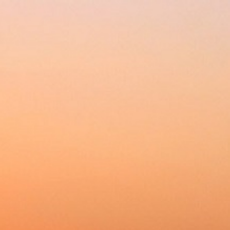
Ваш лучший выбор и надежный партнер
Главная
Каталог
Ак
Главная
»
Встраиваемая техника
»
Духовые
ДУХОВОЙ ШКАФ GORENJE BOS673
Нашли дешевле?
Сделайте заказ, а ко