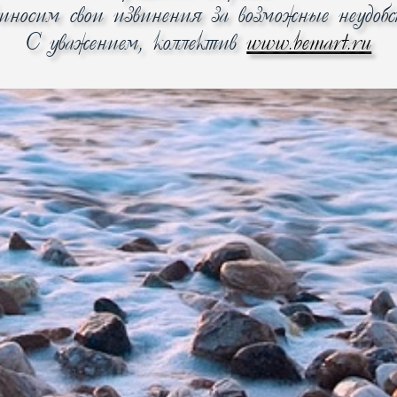
носим свои извинения за возможные неудобс
С уважением, коллектив
www.bemart.ru
теклопакет
ления Да
oor
 охлаждения
й нагрев) 0.821 кВтч