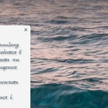
агазину.
одится в
ность мы
ращения.
рисылать
ься к