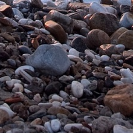
м
 мм
иках приводится в соответствии с общедоступными источниками информации. Технические характеристики
ла модели. Мы стараемся оперативно реагировать на изменения характеристик производителем, а такж
ных параметров товара исключительно важны для Вас, мы рекомендуем уточнять информацию на официал
йте НИ В КОЕМ СЛУЧАЕ НЕ ЯВЛЯЕТСЯ публичной офертой и носит исключительно информационный характе
Покупкам в интернет-магазине
BEMART.RU
можно доверять!
Широкий выбор
Оперативная
доставка
все многообразие
бытовой техники и
электроники
Покупателям