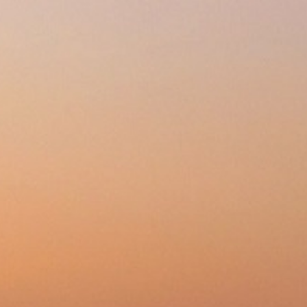
Избранное 0
Сравнение 0
Код товара: INT.1012.0399304
Сравнить
160
p
дешевле?
7.08.2026 в 11:01
ата 30%
один клик