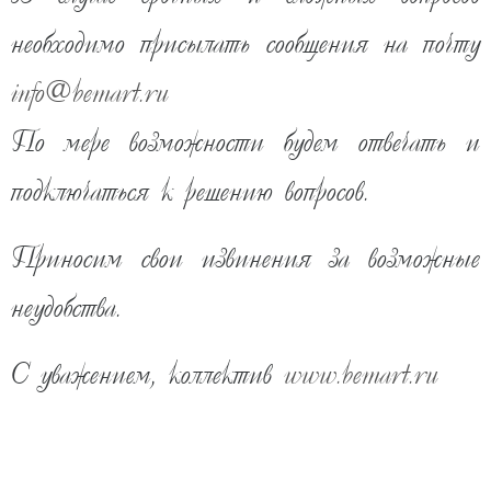
необходимо присылать сообщения на почту
info
@
bemart.ru
По мере возможности будем отвечать и
подключаться к решению вопросов.
Приносим свои извинения за возможные
неудобства.
22 600
руб
С уважением, коллектив
www.bemart.ru
ожидаем поступление
КУПИТЬ В ОДИН КЛИК