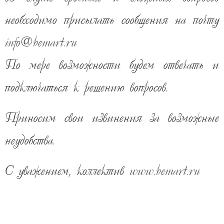
необходимо присылать сообщения на почту
info
@
bemart.ru
По мере возможности будем отвечать и
подключаться к решению вопросов.
Приносим свои извинения за возможные
неудобства.
74 810
С уважением, коллектив
www.bemart.ru
руб
ожидаем поступление
ПРЕДОПЛАТА 30%
КУПИТЬ В ОДИН КЛИК