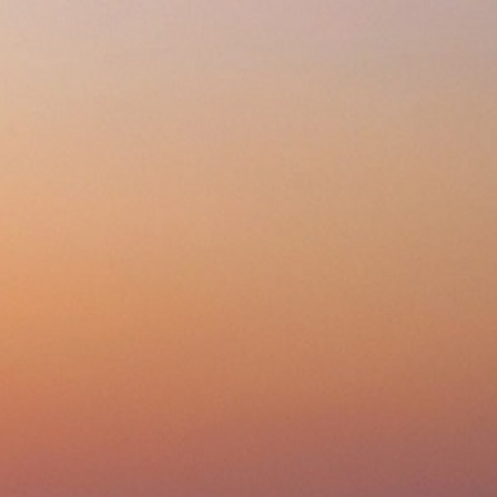
Избранное 0
Сравнение 0
тербродницы Korting
Код товара: MBT.1078.0428062
Сравнить
70
p
дешевле?
7.08.2026 в 11:01
один клик