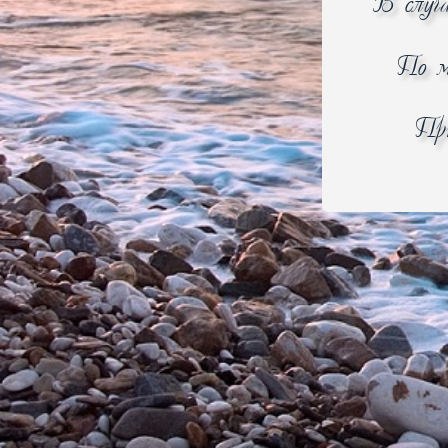
В случ
Тип:
По м
Цвет:
Управление:
При
Дисплей:
Кол-во панелей в комплекте :
Регулировка температуры:
Антипригарное покрытие:
Индикатор работы:
Мощность (Вт):
Класс защиты:
Срок гарантии (мес.):
Сообщите нам
Нашли ошибку? —
Информация о товаре и его технических характерист
предварительного уведомления с сохранением артику
общедоступных источниках. Если значения тех или и