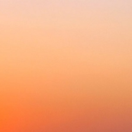
Ваш лучший выбор и надежный партнер
Главная
Каталог
Ак
Главная
»
Малая бытовая техника
»
Тостеры
МУЛЬТИВЫПЕЧКА KORTING KBS 05
Нашли дешевле?
Сделайте заказ, а ко