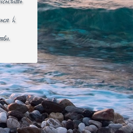
рисылать
ься к
тва.
 товара могут быть изменены производителем без
е на ошибки в сведениях, размещенных в
ьных сайтах производителей. Описание товара,