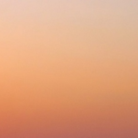
288-2-876
+7 (343)
Будни
Корзина 0
с 10:00 до 18:00
ции
Доставка
Оплата
Сервис
, вафельницы, сендвичницы, бутербродницы
»
Тостеры, вафельницы, сендвичницы, бу
01 03
гда вам позвонит оператор, уточните, возможна ли дополнительная скидка.
Нравится
4 7
Почему 
Цена обновлена: 0
Купить в 