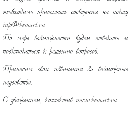
необходимо присылать сообщения на почту
info
@
bemart.ru
По мере возможности будем отвечать и
подключаться к решению вопросов.
Приносим свои извинения за возможные
18 050
руб
неудобства.
19 025
руб
-5%
С уважением, коллектив
www.bemart.ru
ожидаем поступление
КУПИТЬ В ОДИН КЛИК