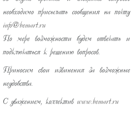
необходимо присылать сообщения на почту
info
@
bemart.ru
По мере возможности будем отвечать и
подключаться к решению вопросов.
Приносим свои извинения за возможные
21 630
руб
неудобства.
ожидаем поступление
КУПИТЬ В ОДИН КЛИК
С уважением, коллектив
www.bemart.ru
ДОБАВИТЬ В КОРЗИНУ