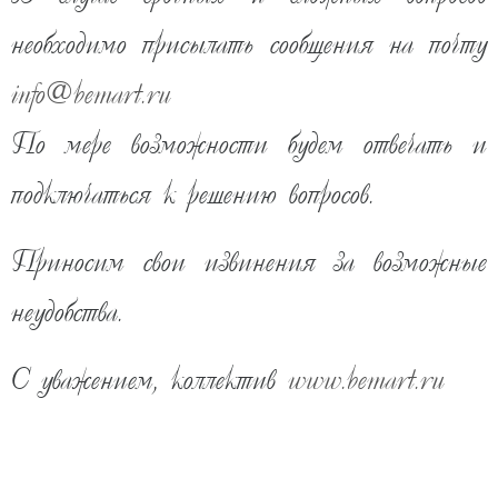
необходимо присылать сообщения на почту
info
@
bemart.ru
По мере возможности будем отвечать и
подключаться к решению вопросов.
Приносим свои извинения за возможные
неудобства.
11 740
руб
скоро
С уважением, коллектив
www.bemart.ru
КУПИТЬ В ОДИН КЛИК
ДОБАВИТЬ В КОРЗИНУ