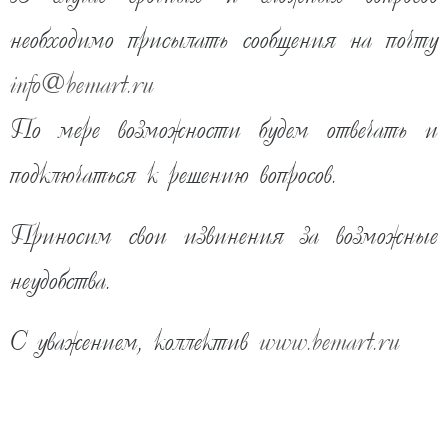
необходимо присылать сообщения на почту
info
@
bemart.ru
По мере возможности будем отвечать и
подключаться к решению вопросов.
Приносим свои извинения за возможные
9 810
руб
неудобства.
скоро
С уважением, коллектив
www.bemart.ru
КУПИТЬ В ОДИН КЛИК
ДОБАВИТЬ В КОРЗИНУ