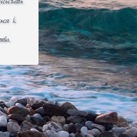
рисылать
ься к
тва.
 товара могут быть изменены производителем без
е на ошибки в сведениях, размещенных в
ьных сайтах производителей. Описание товара,