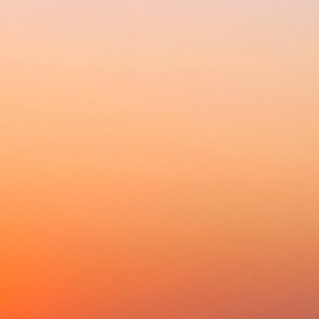
Ваш лучший выбор и надежный партнер
Главная
Каталог
Ак
Главная
»
Встраиваемая техника
»
Вытяжки
КАМИННАЯ ВЫТЯЖКА MAUNFELD L
Нашли дешевле?
Сделайте заказ, а ко
%