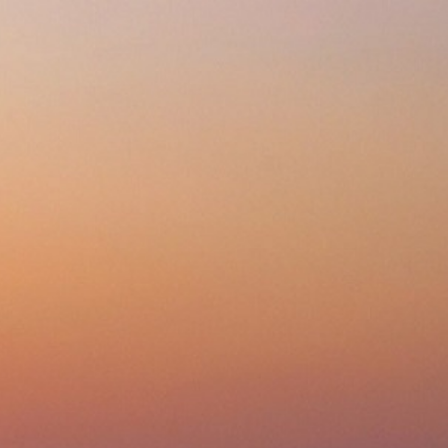
Избранное 0
Сравнение 0
Код товара: INT.1701.0381226
Сравнить
790
p
463
p
дешевле?
9.08.2026 в 11:01
один клик