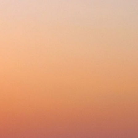
288-2-876
+7 (343)
Будни
Корзина 0
с 10:00 до 18:00
ции
Доставка
Оплата
Сервис
»
Вытяжки 50 см
»
Вытяжки 50 см Maunfeld
EE LEE WALL C 39 ЗОЛОТОЙ
гда вам позвонит оператор, уточните, возможна ли дополнительная скидка.
Нравится
48 
50 
Почему 
Цена обновлена: 0
Купить в 