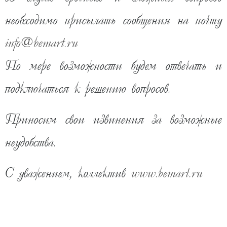
необходимо присылать сообщения на почту
info
@
bemart.ru
По мере возможности будем отвечать и
подключаться к решению вопросов.
Приносим свои извинения за возможные
неудобства.
39 560
руб
33 640
руб
%
С уважением, коллектив
www.bemart.ru
скоро
КУПИТЬ В ОДИН КЛИК