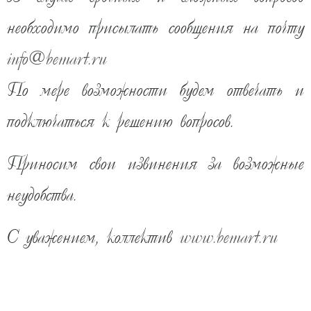
необходимо присылать сообщения на почту
info
@
bemart.ru
По мере возможности будем отвечать и
подключаться к решению вопросов.
Приносим свои извинения за возможные
неудобства.
141 440
руб
С уважением, коллектив
www.bemart.ru
скоро
ПРЕДОПЛАТА 30%
КУПИТЬ В ОДИН КЛИК