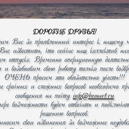
Добавить 
ожидаем п
дату и время доставк
теле
ожидаемая цена
– 
ДОРОГИЕ ДРУЗЬЯ!
только после поступл
рим Вас за проявленный интерес к нашему м
бесплатн
кроме уда
ас известить, что сейчас наш коллектив нах
бесплатн
ком отпуске. Временно операционную деятель
м и возобновим свою работу только после возв
курьер о
ОЧЕНЬ просим это обязательно учесть!!!
доступен
ае срочных и сложных вопросов необходимо п
дату и вр
@
сообщения на почту
info
bemart.ru
возможн
ере возможности будем отвечать и подключат
официаль
решению вопросов.
носим свои извинения за возможные неудобс