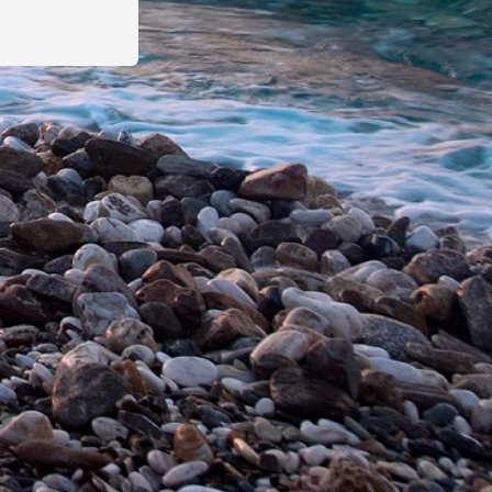
 товара могут быть изменены производителем без
е на ошибки в сведениях, размещенных в
ьных сайтах производителей. Описание товара,
р.
Справедливые цены
 (343) 288-2-876, г. Екатеринбург
 35А, корпус Щ, 2 этаж, офис 214
© 2012–2026 bemart.ru