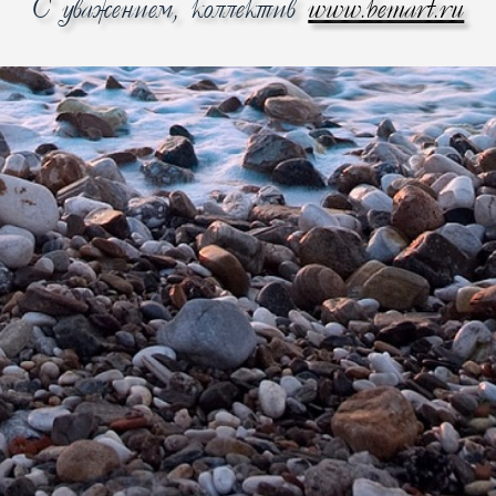
С уважением, коллектив
www.bemart.ru
10
Да
иках приводится в соответствии с общедоступными источниками информации. Технические характеристики
ла модели. Мы стараемся оперативно реагировать на изменения характеристик производителем, а такж
ных параметров товара исключительно важны для Вас, мы рекомендуем уточнять информацию на официал
йте НИ В КОЕМ СЛУЧАЕ НЕ ЯВЛЯЕТСЯ публичной офертой и носит исключительно информационный характе
Покупкам в интернет-магазине
BEMART.RU
можно доверять!
Широкий выбор
Оперативная
доставка
все многообразие
бытовой техники и
электроники
Покупателям
Доставка
Оплата
+7
Гарантия
ул. Фрунзе
и
Возврат и Обмен
Мобильная версия