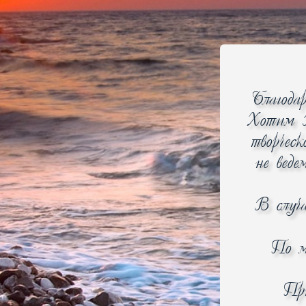
Благода
Хотим В
творчес
не веде
В случ
По м
При
Технические характеристики
Описание