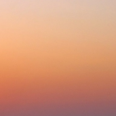
288-2-876
+7 (343)
Будни
Корзина 0
с 10:00 до 18:00
ции
Доставка
Оплата
Сервис
ы
»
Стационарные миксеры
»
Стационарные миксеры Smeg
 SMEG SMF04CREU КРЕМОВЫЙ
гда вам позвонит оператор, уточните, возможна ли дополнительная скидка.
Нравится
46 
Почему 
Цена обновлена: 0
Купить в 