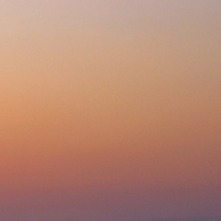
Избранное 0
Сравнение 0
Код товара: MBT.2907.0439734
Сравнить
950
p
дешевле?
9.08.2026 в 11:01
один клик