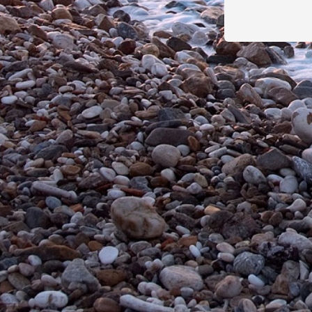
Программы/ функции
Скорости вращения
Плавный старт
Сообщите нам
Нашли ошибку? —
Информация о товаре и его технических характерист
предварительного уведомления с сохранением артику
общедоступных источниках. Если значения тех или и
информация о наличии, сроках поставки на нашем са
100% Товаров
сертифицировано
О компании
О нас
Контакты
Обратная связь
Политика конфиденциальност